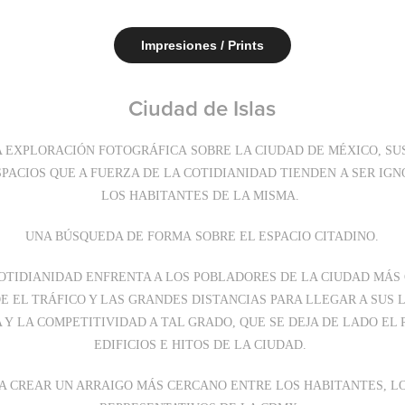
Impresiones / Prints
Ciudad de Islas
A EXPLORACIÓN FOTOGRÁFICA SOBRE LA CIUDAD DE MÉXICO, SUS 
SPACIOS QUE A FUERZA DE LA COTIDIANIDAD TIENDEN A SER I
LOS HABITANTES DE LA MISMA.
UNA BÚSQUEDA DE FORMA SOBRE EL ESPACIO CITADINO.
COTIDIANIDAD ENFRENTA A LOS POBLADORES DE LA CIUDAD MÁS 
E EL TRÁFICO Y LAS GRANDES DISTANCIAS PARA LLEGAR A SUS 
 Y LA COMPETITIVIDAD A TAL GRADO, QUE SE DEJA DE LADO E
EDIFICIOS E HITOS DE LA CIUDAD.
CA CREAR UN ARRAIGO MÁS CERCANO ENTRE LOS HABITANTES, LOS