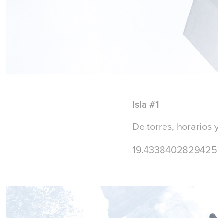
Isla #1
De torres, horarios 
19.43384028294256